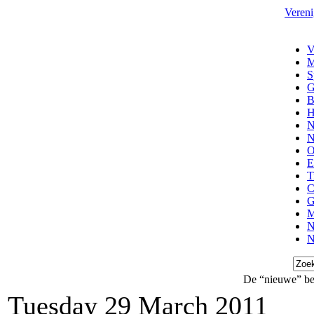
Vereni
V
M
S
G
B
H
N
N
O
E
T
C
G
M
N
N
De “nieuwe” b
Tuesday 29 March 2011