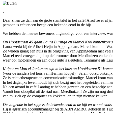
.
Daar zitten ze dan aan de grote stamtafel in het café! Alsof ze er al
persoon is echter een beetje een bekende eend in de bijt.
We hebben de nieuwe bewoners uitgenodigd voor een interview, want
Op Hoofdstraat 45 gaan Laura Buringa en Marcel Krol binnenkort
Laura werkt bij de Albert Heijn in Appingedam. Marcel komt uit Wa-g
Ze wilden graag een huis in de omgeving van Appingedam met veel 
Marcel reed vroeger altijd op de brommer door Meedhuizen en kende 
weer op: motorrijden en aan oude auto´s sleutelen. Tenminste als Lau
Kuiper en Marcel Jonk-man zijn in het huis op Hoofdstraat 51 kome
(voor de insiders het huis van Herman Kugel). Sarah, oorspronkelijk 
Ze is relatietherapeute en communicatiedeskundige. Marcel komt van 
In het dagelijks leven houdt hij zich bezig met het begeleiden van men
Na een avond in café Lanting te hebben gezeten en een bezoekje aan
Vanuit hun sloopflat uit de stad naar Meedhuizen! Ze zijn nu nog dr
van muziek op de computer en kokkerellen in zijn nieuwe keuken.
De volgende in het rijtje is de bekende eend in de bijt en woont sind
Hij is agrarisch accountmanager bij de ABN AMRO, geboren in Tjuc