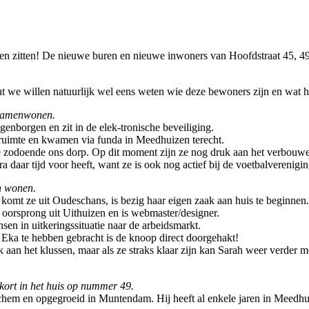
 jaren zitten! De nieuwe buren en nieuwe inwoners van Hoofdstraat 45, 4
 we willen natuurlijk wel eens weten wie deze bewoners zijn en wat 
 samenwonen.
enborgen en zit in de elek-tronische beveiliging.
ruimte en kwamen via funda in Meedhuizen terecht.
zodoende ons dorp. Op dit moment zijn ze nog druk aan het verbouwen
ra daar tijd voor heeft, want ze is ook nog actief bij de voetbalvereni
n wonen.
komt ze uit Oudeschans, is bezig haar eigen zaak aan huis te beginnen.
oorsprong uit Uithuizen en is webmaster/designer.
sen in uitkeringssituatie naar de arbeidsmarkt.
 Eka te hebben gebracht is de knoop direct doorgehakt!
uk aan het klussen, maar als ze straks klaar zijn kan Sarah weer verde
s kort in het huis op nummer 49.
hem en opgegroeid in Muntendam. Hij heeft al enkele jaren in Meed