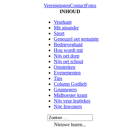
Verenigingen
Contact
Fotos
INHOUD
Veurkant
Mit ainander
Sport
Geneuzel oet gemainte
Bedrieveghaid
Hou wordt mit
Nijs oet dorp
Nijs oet schoul
Omstreken
Evenementen
Tips
Column Godlieb
Grunnegers
Midhoester krant
Nijs veur leutjekes
Nije Inwoners
Nieuwe buren...