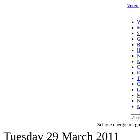
Vereni
V
M
S
G
B
H
N
N
O
E
T
C
G
M
N
N
Schone energie uit gr
Tuesday 29 March 2011