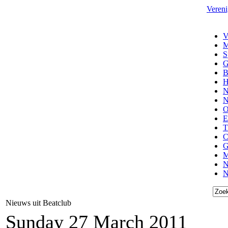
Vereni
V
M
S
G
B
H
N
N
O
E
T
C
G
M
N
N
Nieuws uit Beatclub
Sunday 27 March 2011